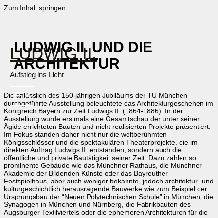
Zum Inhalt springen
LUDWIG II. UND DIE
LUDWIG II.
ARCHITEKTUR
Aufstieg ins Licht
Die anlässlich des 150-jährigen Jubiläums der TU München
durchgeführte Ausstellung beleuchtete das Architekturgeschehen im
Königreich Bayern zur Zeit Ludwigs II. (1864-1886). In der
Ausstellung wurde erstmals eine Gesamtschau der unter seiner
Ägide errichteten Bauten und nicht realisierten Projekte präsentiert.
Im Fokus standen daher nicht nur die weltberühmten
Königsschlösser und die spektakulären Theaterprojekte, die im
direkten Auftrag Ludwigs II. entstanden, sondern auch die
öffentliche und private Bautätigkeit seiner Zeit. Dazu zählen so
prominente Gebäude wie das Münchner Rathaus, die Münchner
Akademie der Bildenden Künste oder das Bayreuther
Festspielhaus, aber auch weniger bekannte, jedoch architektur- und
kulturgeschichtlich herausragende Bauwerke wie zum Beispiel der
Ursprungsbau der “Neuen Polytechnischen Schule” in München, die
Synagogen in München und Nürnberg, die Fabrikbauten des
Augsburger Textilviertels oder die ephemeren Architekturen für die